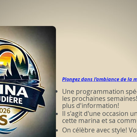
Cet été, céléb
le 50e anniver
La Marina De L
Plongez dans l’ambiance de la m
Une programmation spéci
les prochaines semaines! 
plus d'information!
Il s'agit d'une occasion 
cette marina et sa comm
​On
célèbre avec style! V