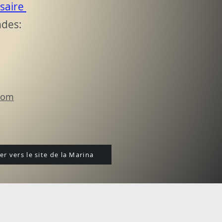
rsaire
es: ​
com
r vers le site de la Marina