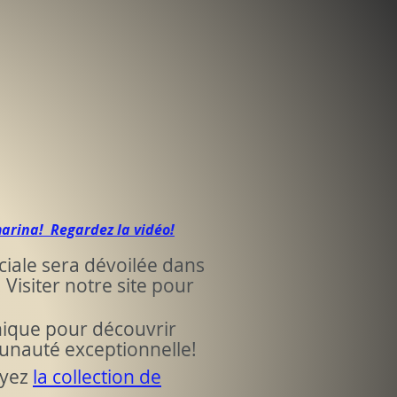
rons ensemble
saire de
a Chaudière !
arina! Regardez la vidéo!
ale sera dévoilée dans
Visiter notre site pour
unique pour découvrir
unauté exceptionnelle!
oyez
la collection de